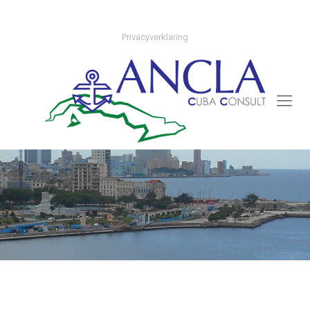
+31 (0)70 308 55 50
info@anclacubaconsult.nl
Privacyverklaring