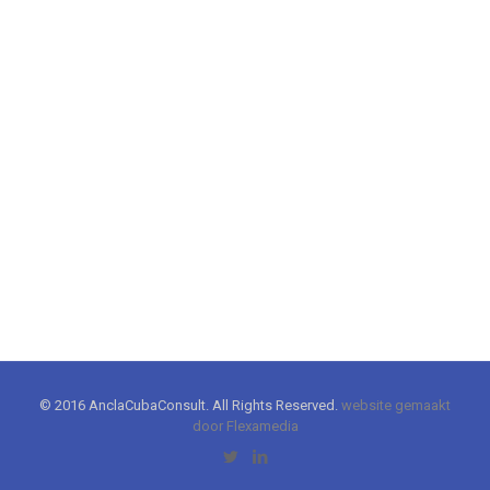
© 2016 AnclaCubaConsult. All Rights Reserved.
website gemaakt
door Flexamedia